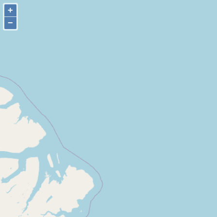
+
+
−
−