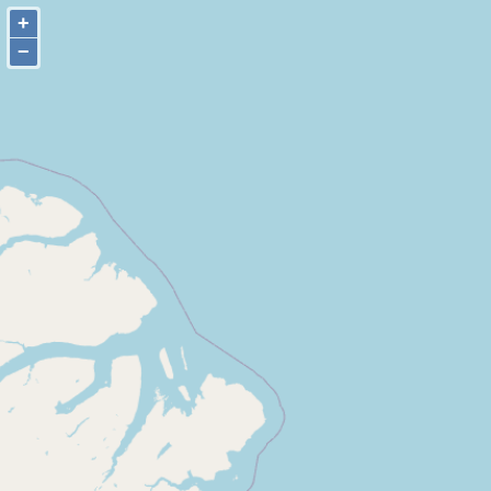
+
+
−
−