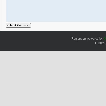
Regioneers powered by
W
Lonelyt