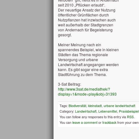
seit 2010 „Pflücken erlaubt“.
Der neuartige Ansatz der Nutzung
öffentlicher Grünflächen durch
Nutzpflanzen hat inzwischen auch
weit außerhalb der Stadtgrenzen
von Andernach für Begeisterung
gesorgt.
Meiner Meinung nach ein
spannendes Beispiel, wie in kleinen
Städten das Thema regionale
Versorgung und urbane
Landwirtschaft angegangen werden
kann. Es gibt sogar eine extra
Stadtführung zu dem Thema.
3-Sat Beitrag:
http://www.3sat.de/mediathek/?
display=1&mode=play&obj=31393
Tags:
Biodiversität
,
kleinstadt
,
urbane landwirtschaft
Category:
Landwirtschaft
,
Lebensmittel
,
Praxisbeispiel
You can follow any responses to this entry via
RSS
.
You can
leave a comment
or
trackback
from your own 