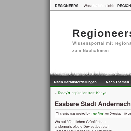
- Was dahinter steht:
REGIONEERS
REGIO
Regioneer
Wissensportal mit region
zum Nachahmen
Nach Herausforderungen..
Nach Themen..
«
Today’s inspiration from Kenya
Essbare Stadt Andernach
This entry was posted by
Ingo Frost
on Dienstag, 10 Jul
Wo auf öffentlichen Grünflächen
andernorts oft die Devise „betreten
verboten“ gilt, heißt es in Andernach