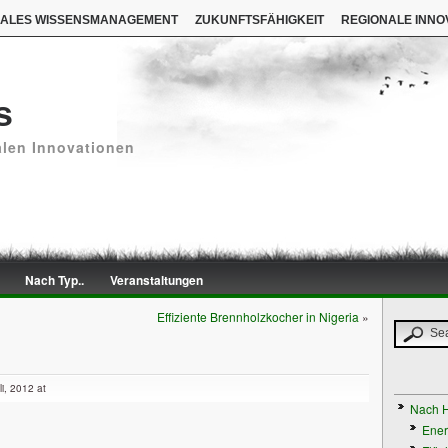
NALES WISSENSMANAGEMENT
ZUKUNFTSFÄHIGKEIT
REGIONALE INNO
s
alen Innovationen
Nach Typ..
Veranstaltungen
Effiziente Brennholzkocher in Nigeria
»
i, 2012 at
Nach H
Ener