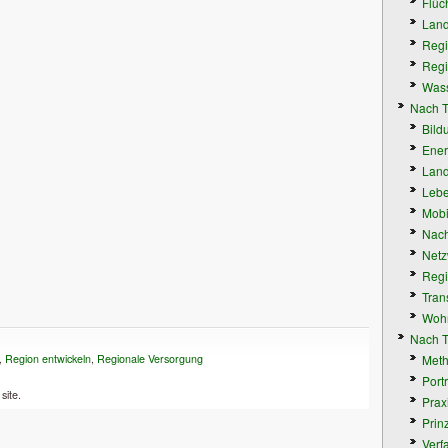
Flüc
Land
Regi
Regi
Wass
Nach 
Bild
Ener
Land
Lebe
Mobil
Nach
Netz
Regi
Tran
Wohn
Nach T
,
Region entwickeln
,
Regionale Versorgung
Met
Portr
site.
Prax
Prin
Verf