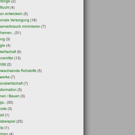
htlinge
(2)
flucht
(4)
on entwickeln
(5)
onale Versorgung
(18)
erverbrauch minimieren
(7)
Themen..
(31)
ung
(3)
gie
(4)
wirtschaft
(6)
nsmittel
(13)
ität
(2)
wachsende Rohstoffe
(5)
werke
(7)
onalwirtschaft
(7)
sformation
(5)
en / Bauen
(3)
yp..
(30)
hode
(3)
ait
(1)
isbeispiel
(25)
zip
(1)
ahren
(4)