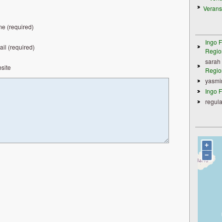
Verans
e (required)
Ingo F
il (required)
Regio
sarah
site
Regio
yasmi
Ingo F
regula