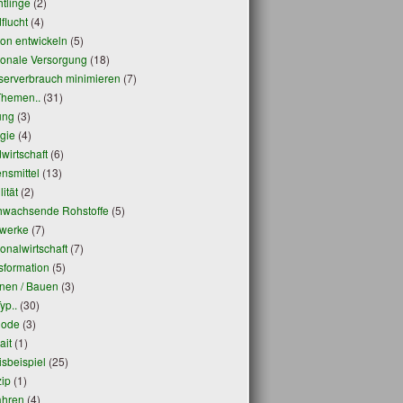
htlinge
(2)
flucht
(4)
on entwickeln
(5)
onale Versorgung
(18)
erverbrauch minimieren
(7)
Themen..
(31)
ung
(3)
gie
(4)
wirtschaft
(6)
nsmittel
(13)
ität
(2)
wachsende Rohstoffe
(5)
werke
(7)
onalwirtschaft
(7)
sformation
(5)
en / Bauen
(3)
yp..
(30)
hode
(3)
ait
(1)
isbeispiel
(25)
zip
(1)
ahren
(4)