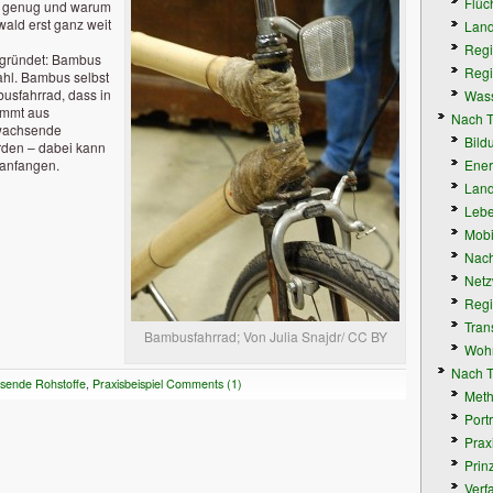
Flüc
il genug und warum
ald erst ganz weit
Land
Regi
egründet: Bambus
Regi
tahl. Bambus selbst
usfahrrad, dass in
Wass
tammt aus
Nach 
hwachsende
Bild
erden – dabei kann
 anfangen.
Ener
Land
Lebe
Mobil
Nach
Netz
Regi
Tran
Bambusfahrrad; Von Julia Snajdr/ CC BY
Wohn
Nach T
sende Rohstoffe
,
Praxisbeispiel
Comments (1)
Met
Portr
Prax
Prin
Verf