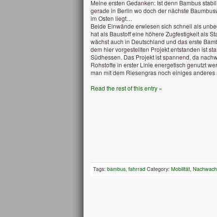
Meine ersten Gedanken: Ist denn Bambus stab
gerade in Berlin wo doch der nächste Baumbusw
im Osten liegt…
Beide Einwände erwiesen sich schnell als unb
hat als Baustoff eine höhere Zugfestigkeit als S
wächst auch in Deutschland und das erste Bamb
dem hier vorgestellten Projekt entstanden ist s
Südhessen. Das Projekt ist spannend, da nac
Rohstoffe in erster Linie energetisch genutzt w
man mit dem Riesengras noch einiges anderes
Read the rest of this entry »
Tags:
bambus
,
fahrrad
Category:
Mobilität
,
Nachwach