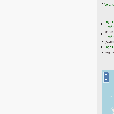
Verans
Ingo F
Regio
sarah
Regio
yasmi
Ingo F
regula