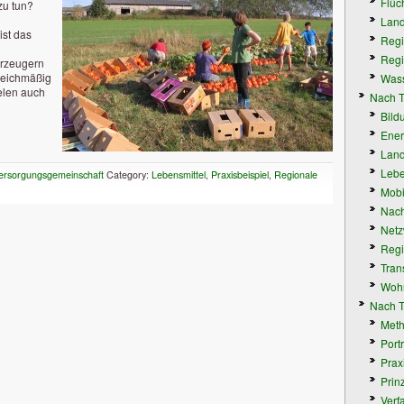
Flüc
zu tun?
Land
ist das
Regi
Regi
Erzeugern
gleichmäßig
Wass
elen auch
Nach 
Bild
Ener
Land
Lebe
ersorgungsgemeinschaft
Category:
Lebensmittel
,
Praxisbeispiel
,
Regionale
Mobil
Nach
Netz
Regi
Tran
Wohn
Nach T
Met
Portr
Prax
Prin
Verf