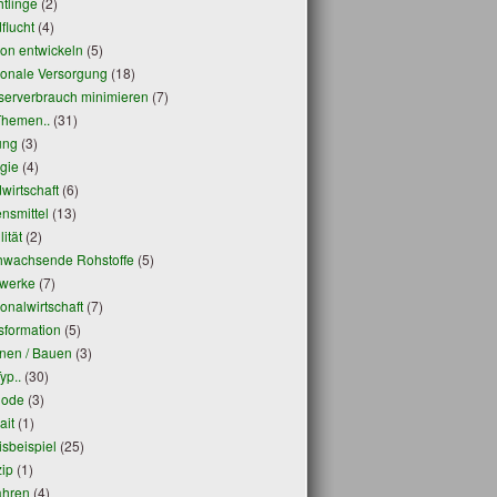
htlinge
(2)
flucht
(4)
on entwickeln
(5)
onale Versorgung
(18)
erverbrauch minimieren
(7)
Themen..
(31)
ung
(3)
gie
(4)
wirtschaft
(6)
nsmittel
(13)
ität
(2)
wachsende Rohstoffe
(5)
werke
(7)
onalwirtschaft
(7)
sformation
(5)
en / Bauen
(3)
yp..
(30)
hode
(3)
ait
(1)
isbeispiel
(25)
zip
(1)
ahren
(4)