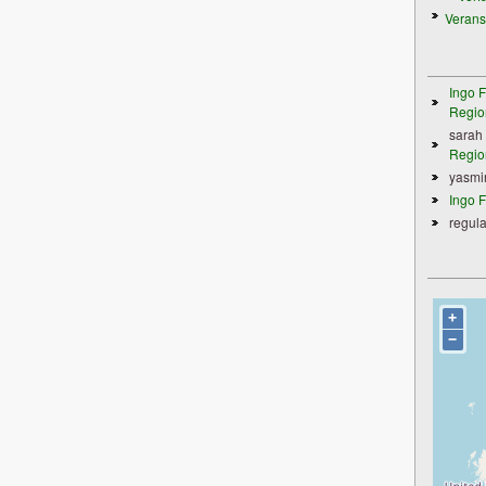
Verans
Ingo F
Regio
sarah
Regio
yasmi
Ingo F
regula