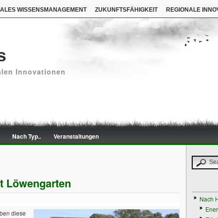
NALES WISSENSMANAGEMENT
ZUKUNFTSFÄHIGKEIT
REGIONALE INNO
s
alen Innovationen
Nach Typ..
Veranstaltungen
t Löwengarten
Nach H
Ener
aben diese